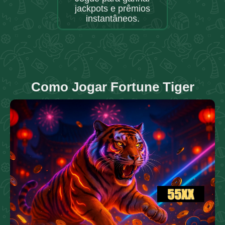
jackpots e prêmios
instantâneos.
Como Jogar Fortune Tiger