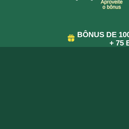
Aproveite
o bônus
BÔNUS DE 100
+ 75
Direitos Autorais ©
2026
Bem-vindo ao 55XX – Seu Portal de Entretenimento e
Sorte!
Explore o universo de 55XX e desfrute de uma
experiência de jogo incomparável. Aqui você encontra os
melhores jogos, promoções exclusivas e segurança total.
Registre-se agora no 55XX e inicie sua jornada rumo à
sorte. Aproveite cada jogada com emoção e confiança!