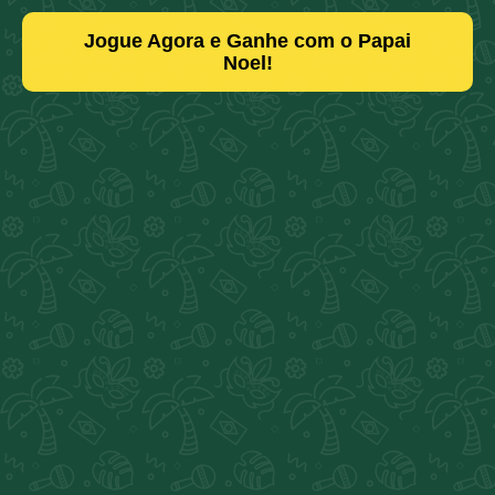
Jogue Agora e Ganhe com o Papai
Noel!